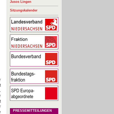
Jusos Lingen
Sitzungskalender
r
t
.
r
t
r
PRESSEMITTEILUNGEN
e