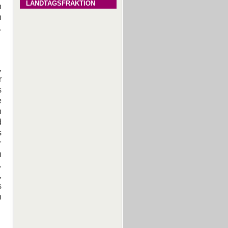
LANDTAGSFRAKTION
n
n
.
,
r
s
e
n
d
s
r
n
.
,
s
n