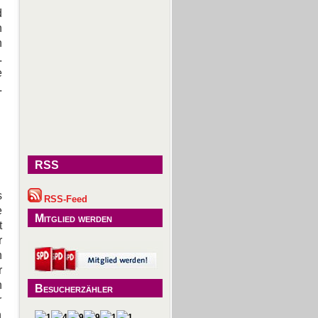
d
n
n
.
e
.
RSS
s
RSS-Feed
e
Mitglied werden
t
r
n
r
n
Besucherzähler
r
n