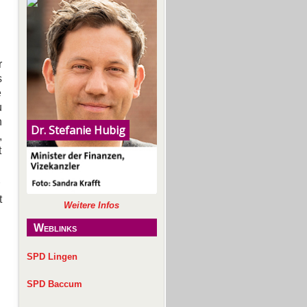
r
s
e
u
n
,
t
t
Weitere Infos
Weblinks
SPD Lingen
SPD Baccum