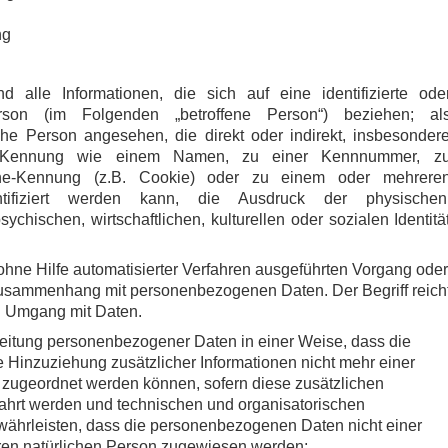
ng
 alle Informationen, die sich auf eine identifizierte ode
Person (im Folgenden „betroffene Person“) beziehen; al
liche Person angesehen, die direkt oder indirekt, insbesonder
r Kennung wie einem Namen, zu einer Kennnummer, z
ine-Kennung (z.B. Cookie) oder zu einem oder mehrere
tifiziert werden kann, die Ausdruck der physischen
ychischen, wirtschaftlichen, kulturellen oder sozialen Identitä
r ohne Hilfe automatisierter Verfahren ausgeführten Vorgang oder
usammenhang mit personenbezogenen Daten. Der Begriff reich
en Umgang mit Daten.
eitung personenbezogener Daten in einer Weise, dass die
inzuziehung zusätzlicher Informationen nicht mehr einer
 zugeordnet werden können, sofern diese zusätzlichen
ahrt werden und technischen und organisatorischen
ährleisten, dass die personenbezogenen Daten nicht einer
rbaren natürlichen Person zugewiesen werden;