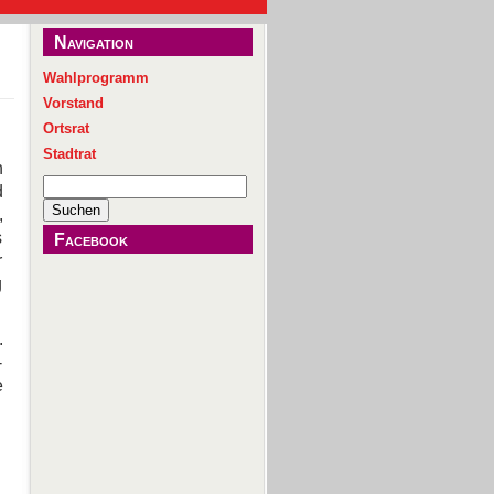
Navigation
Wahlprogramm
Vorstand
Ortsrat
Stadtrat
n
Suchen
d
nach:
,
s
Facebook
r
g
.
-
e