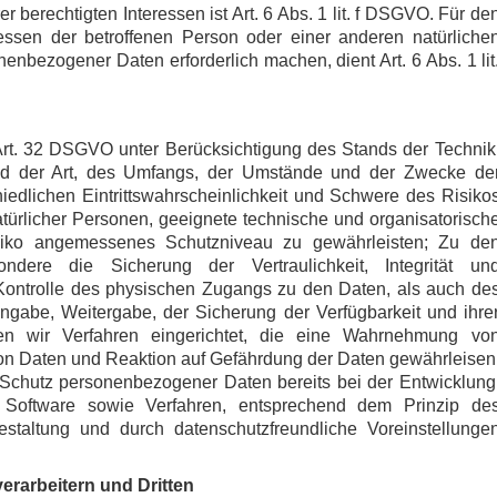
 berechtigten Interessen ist Art. 6 Abs. 1 lit. f DSGVO. Für de
ressen der betroffenen Person oder einer anderen natürliche
enbezogener Daten erforderlich machen, dient Art. 6 Abs. 1 lit
rt. 32 DSGVO unter Berücksichtigung des Stands der Technik
nd der Art, des Umfangs, der Umstände und der Zwecke de
iedlichen Eintrittswahrscheinlichkeit und Schwere des Risiko
atürlicher Personen, geeignete technische und organisatorisch
ko angemessenes Schutzniveau zu gewährleisten; Zu de
ere die Sicherung der Vertraulichkeit, Integrität un
Kontrolle des physischen Zugangs zu den Daten, als auch de
Eingabe, Weitergabe, der Sicherung der Verfügbarkeit und ihre
n wir Verfahren eingerichtet, die eine Wahrnehmung vo
on Daten und Reaktion auf Gefährdung der Daten gewährleisen
 Schutz personenbezogener Daten bereits bei der Entwicklung
Software sowie Verfahren, entsprechend dem Prinzip de
staltung und durch datenschutzfreundliche Voreinstellunge
rarbeitern und Dritten