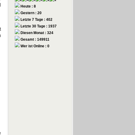
l
Heute : 8
Gestern : 20
Letzte 7 Tage : 402
Letzte 30 Tage : 1937
t
Diesen Monat : 324
n
Gesamt : 149911
Wer ist Online : 0
e