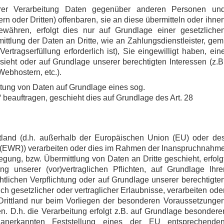
er Verarbeitung Daten gegenüber anderen Personen un
n oder Dritten) offenbaren, sie an diese übermitteln oder ihne
ewähren, erfolgt dies nur auf Grundlage einer gesetzliche
ittlung der Daten an Dritte, wie an Zahlungsdienstleister, gem
ertragserfüllung erforderlich ist), Sie eingewilligt haben, ein
rsieht oder auf Grundlage unserer berechtigten Interessen (z.B
Webhostern, etc.).
eitung von Daten auf Grundlage eines sog.
 beauftragen, geschieht dies auf Grundlage des Art. 28
ttland (d.h. außerhalb der Europäischen Union (EU) oder de
 (EWR)) verarbeiten oder dies im Rahmen der Inanspruchnahm
egung, bzw. Übermittlung von Daten an Dritte geschieht, erfolg
g unserer (vor)vertraglichen Pflichten, auf Grundlage Ihre
chtlichen Verpflichtung oder auf Grundlage unserer berechtigte
ich gesetzlicher oder vertraglicher Erlaubnisse, verarbeiten ode
Drittland nur beim Vorliegen der besonderen Voraussetzunge
en. D.h. die Verarbeitung erfolgt z.B. auf Grundlage besondere
l anerkannten Feststellung eines der EU entsprechende