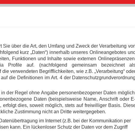
t Sie über die Art, den Umfang und Zweck der Verarbeitung vo
folgend kurz „Daten“) innerhalb unseres Onlineangebotes un
ten, Funktionen und Inhalte sowie externen Onlinepräsenzen
a Profile auf. (nachfolgend gemeinsam bezeichnet al
f die verwendeten Begrifflichkeiten, wie z.B. „Verarbeitung“ ode
r auf die Definitionen im Art. 4 der Datenschutzgrundverordnun
t in der Regel ohne Angabe personenbezogener Daten möglich
sonenbezogene Daten (beispielsweise Name, Anschrift oder E
rfolgt dies, soweit möglich, stets auf freiwilliger Basis. Dies
kliche Zustimmung nicht an Dritte weitergegeben.
 Datenübertragung im Internet (z.B. bei der Kommunikation per
isen kann. Ein lückenloser Schutz der Daten vor dem Zugriff