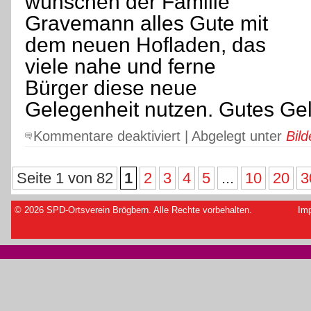
wünschen der Familie
Gravemann alles Gute mit
dem neuen Hofladen, das
viele nahe und ferne
Bürger diese neue
Gelegenheit nutzen. Gutes Gel
für
Kommentare deaktiviert
| Abgelegt unter
Bild
Familie
Gravemann
eröffnet
Seite 1 von 82
1
2
3
4
5
...
10
20
3
ihren
Hofladen
©
2026 SPD-Ortsverein Brögbern. Alle Rechte vorbehalten.
Im