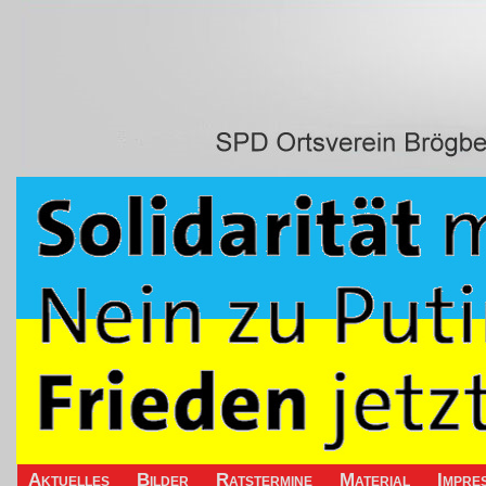
Aktuelles
Bilder
Ratstermine
Material
Impre