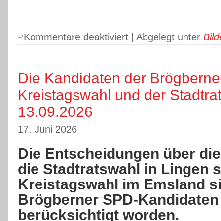
für
Kommentare deaktiviert
| Abgelegt unter
Bild
Die
11
Kandidaten
der
Die Kandidaten der Brögberner
SPD-
Kreistagswahl und der Stadtr
Brögbern
für
13.09.2026
die
Ortsratswahl
17. Juni 2026
am
13.09.2026
Die Entscheidungen über die 
die Stadtratswahl in Lingen 
Kreistagswahl im Emsland sin
Brögberner SPD-Kandidaten s
berücksichtigt worden.