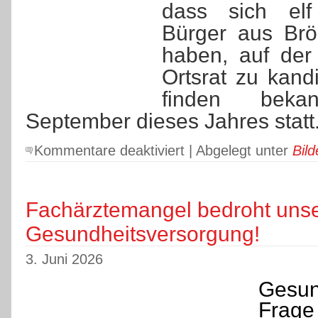
am
dass sich elf
13.09.2026
Bürger aus Brög
haben, auf der
Ortsrat zu kand
finden beka
September dieses Jahres statt
für
Kommentare deaktiviert
| Abgelegt unter
Bild
SPD-
Ortsverein
Brögbern
startet
Fachärztemangel bedroht uns
mit
Gesundheitsversorgung!
11
Kandidaten
in
3. Juni 2026
die
Ortsratswahl
Gesun
Frage 