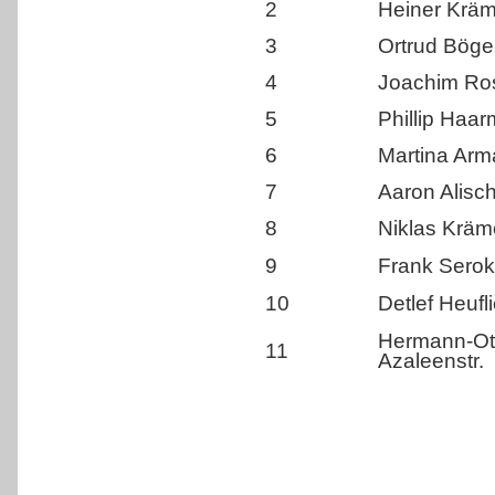
2
Heiner Kräm
3
Ortrud Bögel
4
Joachim Ro
5
Phillip Ha
6
Martina Arm
7
Aaron Alisc
8
Niklas Kräme
9
Frank Serok
10
Detlef Heuf
Hermann-Ot
11
Azaleenstr.