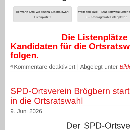
Hermann-Otto Wiegmann Stadtratswahl
Wolfgang Talle – Stadtratswahl Listenp
Listenplatz 1
3 – Kreistagswahl Listenplatz 5
Die Listenplätze de
Kandidaten für die Ortsratsw
folgen.
für
Kommentare deaktiviert
| Abgelegt unter
Bild
Die
Kandidaten
der
Brögberner
SPD-Ortsverein Brögbern start
SPD
in die Ortsratswahl
für
die
Kreistagswahl
9. Juni 2026
und
der
Der SPD-Ortsver
Stadtratswahl