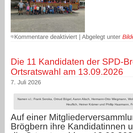
für
Kommentare deaktiviert
| Abgelegt unter
Bild
Ferienpassaktion
–
Ferienspaß
mit
Die 11 Kandidaten der SPD-Brö
dem
Ortsratswahl am 13.09.2026
Planwagen
7. Juli 2026
Namen v.l.: Frank Seroka, Ortrud Bögel, Aaron Alisch, Hermann-Otto Wiegmann, Wol
Heuflich, Heiner Krämer und Phillip Haarmann, 
Auf einer Mitgliederversammlu
Brögbern ihre Kandidatinnen u