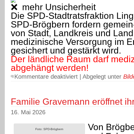
mehr Unsicherheit
Die SPD-Stadtratsfraktion Lin
SPD-Brögbern fordern gemei
von Stadt, Landkreis und Land,
medizinische Versorgung im Em
gesichert und gestärkt wird.
Der ländliche Raum darf mediz
abgehängt werden!
für
Kommentare deaktiviert
| Abgelegt unter
Bild
Fachärztemangel
bedroht
unsere
Gesundheitsversorgung!
Familie Gravemann eröffnet ih
16. Mai 2026
Von Brögbe
Foto: SPD-Brögbern