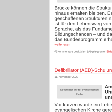
Brücke können die Strukt
hinaus erhalten bleiben. Es
geschaffenen
Strukturen n
ist für den Lebensweg
von
Sprache, als das Fundamen
Bildungschancen – und da
das Bundesprogramm erhalt
weiterlesen
für
Kommentare deaktiviert
| Abgelegt unter
Bilde
Daniela
De
Ridder
Defibrillator (AED)-Schul
begrüßt
Übergangslösung
11. November 2022
für
das
Am 
Bundesprogramm
Defibrillator an der evangelischen
Uh
„Sprach-
Kirche
und
Kitas:
Vor kurzen wurde ein Lebe
Weil
Sprache
evangelischen Kirche geret