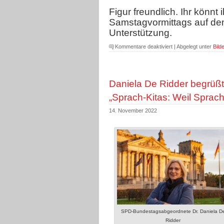
Figur freundlich. Ihr könn
Samstagvormittags auf de
Unterstützung.
für
Kommentare deaktiviert
| Abgelegt unter
Bilde
Lingener
Adventskalender
noch
Daniela De Ridder begrüß
14
Tage
„Sprach-Kitas: Weil Sprache
erhältlich
14. November 2022
SPD-Bundestagsabgeordnete Dr. Daniela D
Ridder