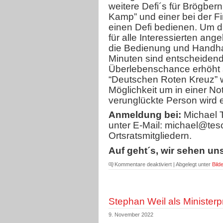
der
weitere Defi´s für Brögber
Schlüssel
Kamp” und einer bei der Fi
zur
einen Defi bedienen. Um 
Welt
für alle Interessierten an
ist“
die Bedienung und Handhab
Minuten sind entscheidend
Überlebenschance erhöht s
“Deutschen Roten Kreuz” w
Möglichkeit um in einer Not
verunglückte Person wird 
Anmeldung bei:
Michael T
unter E-Mail: michael@tes
Ortsratsmitgliedern.
Auf geht´s, wir sehen un
für
Kommentare deaktiviert
| Abgelegt unter
Bilde
Defibrillator
(AED)-
Schulung
Stephan Weil als Minister
für
Brögbern
9. November 2022
im