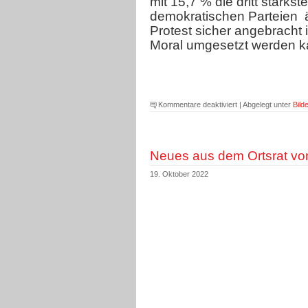
mit 15,7 % die dritt stärkst
demokratischen Parteien 
Protest sicher angebracht 
Moral umgesetzt werden k
für
Kommentare deaktiviert
| Abgelegt unter
Bilde
Stephan
Weil
als
Neues aus dem Ortsrat v
Ministerpräsident
in
19. Oktober 2022
Niedersachsen
wiedergewählt