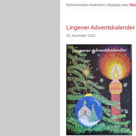
für
Kommentare deaktiviert
| Abgelegt unter
Bilde
Der
Familienkalender
kommt
Lingener Adventskalender 
bald!
15. November 2022